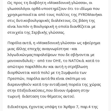
Ως προς τη διαβόητη «Μακεδονική γλώσσα», οι
γλωσσολόγοι ορθά υποστηρίζουν ότι το ιδίωμα που
χρησιμοποιείται από τους πολίτες της FYROMανήκει
στις δυτικοβουλγαρικές διαλέκτους. Ως βάση της
είναι λοιπόν η Βουλγαρική η οποία διανθίζεται με
στοιχεία της Σερβικής γλώσσας.
Παρόλα αυτά, η «Μακεδονική γλώσσα» ως εφεύρημα
μιας άλλης εποχής αναγνωρίστηκε –και
λόγωδικώνμαςπαραλείψεων που δε σβήνονται με
μονοκονδυλιές– από τον ΟΗΕ, το ΝΑΤΟκ.ά. κατά το
απώτερο παρελθόν.Αν και αυτή η στρέβλωση
διορθώνεται κατά πολύ με τη Συμφωνία των
Πρεσπών, παρόλα αυτά θα είναι σκόπιμο να
διερευνηθούν κατά την ενταξιακή πορεία της χώρας
στην ΕΕεξειδικεύσεις,που δίνουν έμφαση στην
τωρινή διάσταση του θέματος αυτού.
Ειδικότερα, έχοντας υπόψη το Άρθρο 7, παρ.4 της