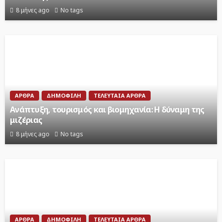
8 μήνες ago
No tags
ΆΡΘΡΑ
ΔΗΜΟΦΙΛΉ
ΤΕΛΕΥΤΑΊΑ ΆΡΘΡΑ
Ανάπτυξη, τουρισμός και βιομηχανία: Η δύναμη της
μιζέριας
8 μήνες ago
No tags
ΆΡΘΡΑ
ΔΗΜΟΦΙΛΉ
ΤΕΛΕΥΤΑΊΑ ΆΡΘΡΑ