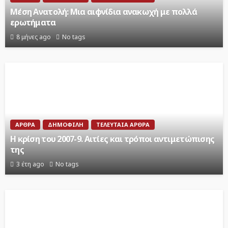
Μέση Ανατολή: Μια αιφνίδια ανακωχή με πολλά
ερωτήματα
8 μήνες ago
No tags
ΆΡΘΡΑ
ΔΗΜΟΦΙΛΉ
ΤΕΛΕΥΤΑΊΑ ΆΡΘΡΑ
Η κρίση του 2007-9. Αιτίες και τρόποι αντιμετώπισης
της
3 έτη ago
No tags