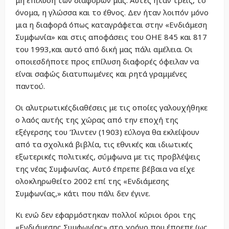
μη επίλυση των διαφορών μας. Αυτές ήταν τρείς, το
όνομα, η γλώσσα και το έθνος. Δεν ήταν λοιπόν μόνο
μια η διαφορά όπως καταγράφεται στην «Ενδιάμεση
Συμφωνία» και στις αποφάσεις του ΟΗΕ 845 και 817
του 1993,και αυτό από δική μας πάλι αμέλεια. Οι
οποιεσδήποτε προς επίλυση διαφορές όφειλαν να
είναι σαφώς διατυπωμένες και ρητά γραμμένες
παντού.
Οι αλυτρωτικέςδιαθέσεις με τις οποίες γαλουχήθηκε
ο λαός αυτής της χώρας από την εποχή της
εξέγερσης του Ίλιντεν (1903) εύλογα θα εκλείψουν
από τα σχολικά βιβλία, τις εθνικές και ιδιωτικές
εξωτερικές πολιτικές, σύμφωνα με τις προβλέψεις
της νέας Συμφωνίας. Αυτό έπρεπε βέβαια να είχε
ολοκληρωθείτο 2002 επί της «Ενδιάμεσης
Συμφωνίας,» κάτι που πάλι δεν έγινε.
Κι ενώ δεν εφαρμόστηκαν πολλοί κύριοι όροι της
«Ενδιάμεσης Συμφωνίας» στο χρόνο που έπρεπε (ως