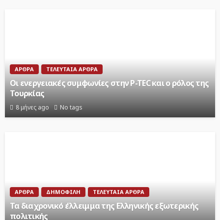
ΆΡΘΡΑ
ΤΕΛΕΥΤΑΊΑ ΆΡΘΡΑ
Οι ενεργειακές συμφωνίες στην P-TEC και ο ρόλος της
Τουρκίας
8 μήνες ago
No tags
ΆΡΘΡΑ
ΔΗΜΟΦΙΛΉ
ΤΕΛΕΥΤΑΊΑ ΆΡΘΡΑ
Τα διαχρονικό έλλειμμα της Ελληνικής εξωτερικής
πολιτικής