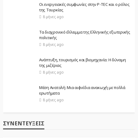
Οι ενεργειακές συμφωνίες στην P-TEC και ο ρόλος
της Τουρκίας
8 μήνες ago
Τα διαχρονικό έλλειμμα της Ελληνικής εξωτερικής
πολιτικής
8 μήνες ago
Ανάπτυξη, τουρισμός και βιομηχανία: Η δύναμη
της μιζέριας
8 μήνες ago
Μέση Ανατολή: Μια αιφνίδια ανακωχή με πολλά
ερωτήματα
8 μήνες ago
ΣΥΝΕΝΤΕΎΞΕΙΣ