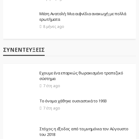
Μέση Ανατολή: Μια αιφνίδια ανακωχή με πολλά
ερωτήματα
8 μήνες ago
ΣΥΝΕΝΤΕΎΞΕΙΣ
Εχουμε ένα επαρκώς θωρακισμένο τραπεζικό
σύστημα
7 έτη ago
Το όνομα χάθηκε ουσιαστικά το 1993
7 έτη ago
Στόχος η έξοδος από τα μνημόνια τον Αύγουστο
του 2018