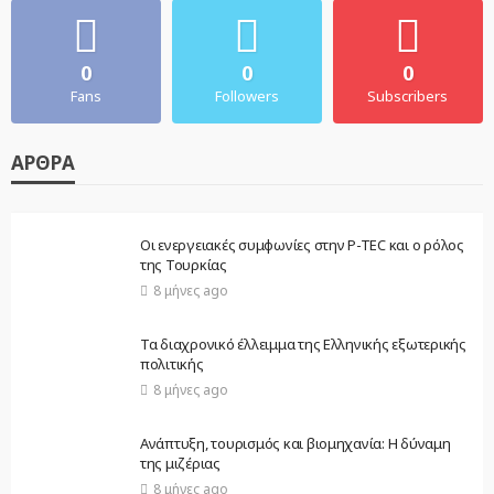
0
0
0
Fans
Followers
Subscribers
ΆΡΘΡΑ
Οι ενεργειακές συμφωνίες στην P-TEC και ο ρόλος
της Τουρκίας
8 μήνες ago
Τα διαχρονικό έλλειμμα της Ελληνικής εξωτερικής
πολιτικής
8 μήνες ago
Ανάπτυξη, τουρισμός και βιομηχανία: Η δύναμη
της μιζέριας
8 μήνες ago