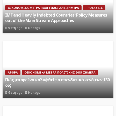
ΟΙΚΟΝΟΜΙΚΆ ΜΈΤΡΑ ΠΟΛΙΤΙΚΉΣ 2015-ΣΉΜΕΡΑ
ΠΡΟΤΆΣΕΙΣ
IMF and Heavily Indebted Countries: Policy Measures
out of the Main Stream Approaches
5 έτη ago
No tags
ΆΡΘΡΑ
ΟΙΚΟΝΟΜΙΚΆ ΜΈΤΡΑ ΠΟΛΙΤΙΚΉΣ 2015-ΣΉΜΕΡΑ
Πώς μπορεί να καλυφθεί το επενδυτικό κενό των 130
δις
6 έτη ago
No tags