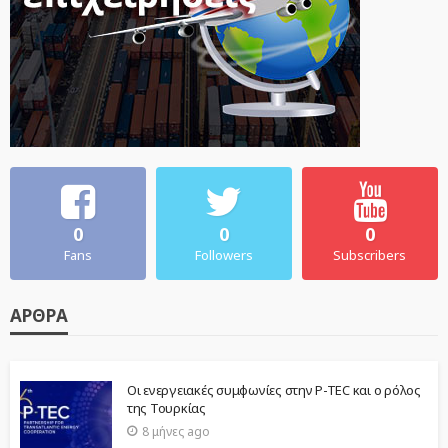
0
0
0
Fans
Followers
Subscribers
ΆΡΘΡΑ
Οι ενεργειακές συμφωνίες στην P-TEC και ο ρόλος
της Τουρκίας
8 μήνες ago