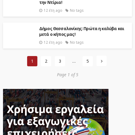
την Ντίρια!
12 έτη ago
No tags
Δήμος Θεσσαλονίκης: Πρώτα η καλύβα και
μετά ο κήπος μας!
12 έτη ago
No tags
1
2
3
…
5
Page 1 of 5