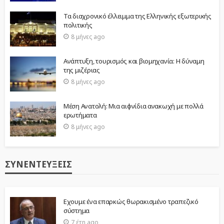
Τα διαχρονικό έλλειμμα της Ελληνικής εξωτερικής
πολιτικής
8 μήνες ago
Ανάπτυξη, τουρισμός και βιομηχανία: Η δύναμη
της μιζέριας
8 μήνες ago
Μέση Ανατολή: Μια αιφνίδια ανακωχή με πολλά
ερωτήματα
8 μήνες ago
ΣΥΝΕΝΤΕΎΞΕΙΣ
Εχουμε ένα επαρκώς θωρακισμένο τραπεζικό
σύστημα
7 έτη ago