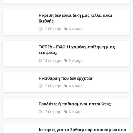
H κρίση δεν είναι δική μας, αλλά είναι
διεθνής
12 έτη ago
No tags
ΤΑΙΠΕΔ – ΕΥΑΘ: H χαμένη υπόληψη μιας
εταιρίας;
12 έτη ago
No tags
H κάθαρση που δεν έρχεται!
12 έτη ago
No tags
Προδότες ή παθιασμένοι πατριώτες;
12 έτη ago
No tags
Ιστορίες για το λαθρεμπόριο καυσίμων από