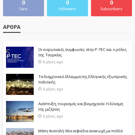
0
0
0
Fans
Followers
Subscribers
ΆΡΘΡΑ
Οι ενεργειακές συμφωνίες στην P-TEC και ο ρόλος
της Τουρκίας
8 μήνες ago
Τα διαχρονικό έλλειμμα της Ελληνικής εξωτερικής
πολιτικής
8 μήνες ago
Ανάπτυξη, τουρισμός και βιομηχανία: Η δύναμη
της μιζέριας
8 μήνες ago
Μέση Ανατολή: Μια αιφνίδια ανακωχή με πολλά