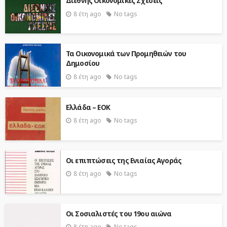
Διεθνής Οικονομικές Σχέσεις
8 έτη ago
No tags
Τα Οικονομικά των Προμηθειών του
Δημοσίου
8 έτη ago
No tags
Ελλάδα – ΕΟΚ
8 έτη ago
No tags
Οι επιπτώσεις της Ενιαίας Αγοράς
8 έτη ago
No tags
Οι Σοσιαλιστές του 19ου αιώνα
8 έτη ago
No tags