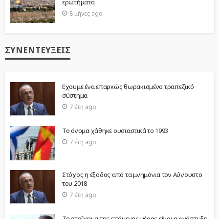
ερωτήματα
8 μήνες ago
ΣΥΝΕΝΤΕΎΞΕΙΣ
Εχουμε ένα επαρκώς θωρακισμένο τραπεζικό
σύστημα
7 έτη ago
Το όνομα χάθηκε ουσιαστικά το 1993
7 έτη ago
Στόχος η έξοδος από τα μνημόνια τον Αύγουστο
του 2018
7 έτη ago
Το στοίχημα της επόμενης μέρας είναι η ανάπτυξη