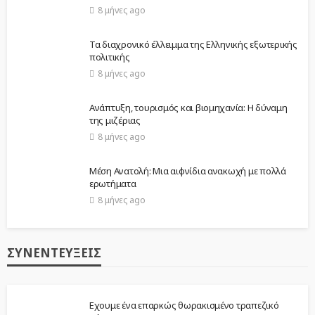
8 μήνες ago
Τα διαχρονικό έλλειμμα της Ελληνικής εξωτερικής
πολιτικής
8 μήνες ago
Ανάπτυξη, τουρισμός και βιομηχανία: Η δύναμη
της μιζέριας
8 μήνες ago
Μέση Ανατολή: Μια αιφνίδια ανακωχή με πολλά
ερωτήματα
8 μήνες ago
ΣΥΝΕΝΤΕΎΞΕΙΣ
Εχουμε ένα επαρκώς θωρακισμένο τραπεζικό