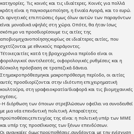
κατηγορίες. Τις κοινές και τις ιδιαίτερες. Κοινές για πολλά
κράτη είναι η παγκοσμιοποίηση, η Ενιαία Αγορά, και το ευρώ.
Οι αρνητικές επιπτώσεις όμως όλων αυτών των παραγόντων
είναι μοναδικά υψηλές στη χώρα. Οπότε, θα ήταν ίσως
σκόπιμο να προσδιορίσουμε τις αιτίες της
αποβιομηχανοποίησηςκυρίως σε ιδιαίτερες αιτίες, που
σχετίζονται με εθνικούς παράγοντες.
Τέτοιεςαιτίες κατά τη βραχυχρόνια περίοδο είναι οι
φορολογικοί συντελεστές, οιφορολογικές ρυθμίσεις και η
δύσκολη πρόσβαση σε τραπεζικά δάνεια.
Στημακροπρόθεσμηκαι μακροπρόθεσμη περίοδο, οι αιτίες
αυτές προσδιορίζονται στην ιδιότυπη επιχειρηματική
κουλτούρα, στη γραφειοκρατία/διαφορά και τις βιομηχανικές
σχέσεις.
-Η διόρθωση των όποιων στρεβλώσεων οφείλει να συνοδευθεί
με μια νέα επενδυτική πολιτική. Απαραίτητες
προϋποθέσειςεπιτυχίας της είναι: η πολιτική υπέρ των ΜΜΕ
και υπέρ της προσέλκυσης των ξένων επενδύσεων.
Οι αναγκαίες όμωςπροϋποθέσεις,συνδέονται με την ενίσχυση