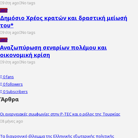
9 έτη ago
No tags
2017
Δημόσιο Χρέος κρατών και δραστική μείωσή
του*
9 έτη ago
No tags
2017
Αναζωπύρωση σεναρίων πολέμου και
οικονομική κρίση
9 έτη ago
No tags
0
fans
0
followers
0
Subscribers
Άρθρα
Οι ενεργειακές συμφωνίες στην P-TEC και ο ρόλος της Τουρκίας
8 μήνες ago
Τα διαχρονικό έλλειμμα της Ελληνικής εξωτερικής πολιτικής