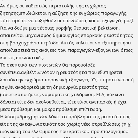
Αν όμως σε καθεστώς περιστολής της εγχώριας
ζήτησης,επιδιώκεται η αύξηση της εγχώριας παραγωγής,
τότε πρέπει να αυξηθούν οι επενδύσεις και οι εξαγωγές μαζί.
Για να δούμε μια τέτοιας μορφής θεαματική βελτίωση,
απαιτείται μηχανισμός δημιουργίας επαρκούς ρευστότητας
στη βραχυχρόνια περίοδο. Αυτός καλείται να εξυπηρετήσει
αποκλειστικά τις ανάγκες των παραγωγών-εξαγωγέων όπως
και τις επενδυτικές.
Το σκεπτικό των πιστωτών θα παρουσίαζε
συνέπεια,ανβελτιωνόταν η ρευστότητα που εξυπηρετεί
λοιπόντην εγχώρια παραγωγή-εξαγωγές. Ό,τι προτείνεται ή
ισχύει αναφορικά με τη δημιουργία ρευστότητας
(ιδιωτικοποιήσεις, νομισματική χαλάρωση, ELA, κόκκινα
δάνεια) είτε δεν ακολουθείται, είτε είναι ανεπαρκές ή έχει
μεσοπρόθεσμη και μακροπρόθεσμη επίπτωση.
Η λύση «δραχμή» δεν λύνει το πρόβλημα της ρευστότητας
είτε της ανταγωνιστικότητας χωρίς νέες στρεβλώσεις (π.χ.
διόγκωση του ελλείμματος του κρατικού προϋπολογισμού