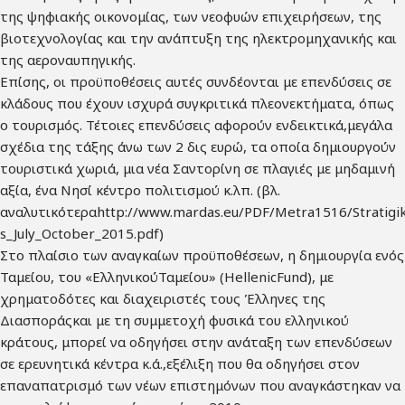
της ψηφιακής οικονομίας, των νεοφυών επιχειρήσεων, της
βιοτεχνολογίας και την ανάπτυξη της ηλεκτρομηχανικής και
της αεροναυπηγικής.
Επίσης, οι προϋποθέσεις αυτές συνδέονται με επενδύσεις σε
κλάδους που έχουν ισχυρά συγκριτικά πλεονεκτήματα, όπως
ο τουρισμός. Τέτοιες επενδύσεις αφορούν ενδεικτικά,μεγάλα
σχέδια της τάξης άνω των 2 δις ευρώ, τα οποία δημιουργούν
τουριστικά χωριά, μια νέα Σαντορίνη σε πλαγιές με μηδαμινή
αξία, ένα Νησί κέντρο πολιτισμού κ.λπ. (βλ.
αναλυτικότεραhttp://www.mardas.eu/PDF/Metra1516/Stratigik
s_July_October_2015.pdf)
Στο πλαίσιο των αναγκαίων προϋποθέσεων, η δημιουργία ενός
Ταμείου, του «ΕλληνικούΤαμείου» (HellenicFund), με
χρηματοδότες και διαχειριστές τους Έλληνες της
Διασποράςκαι με τη συμμετοχή φυσικά του ελληνικού
κράτους, μπορεί να οδηγήσει στην ανάταξη των επενδύσεων
σε ερευνητικά κέντρα κ.ά.,εξέλιξη που θα οδηγήσει στον
επαναπατρισμό των νέων επιστημόνων που αναγκάστηκαν να