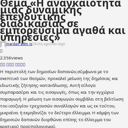
Θέμα «Η αναγκαιότητα
μιας δυναμικής
επενδυτικής
διαδικασίας σε
εμπορεύσιμα αγαθά και
υπηρεσίες»
mardas_adm_is
9 έτη ago
No tags
2.35K
views
Η περιστολή των δημοσίων δαπανών,σύμφωνα με το
σκεπτικό των Θεσμών, προκαλεί μείωση της δημόσιας και
ιδιωτικής ζήτησης-κατανάλωσης. Αυτή εύλογα
συμπαρασύρει και τις εισαγωγές, όπως και την εγχώρια
παραγωγή. Η μείωση των εισαγωγών συμβάλει στη βελτίωση
του ισοζυγίου τρεχουσών συναλλαγών και ως εκ τούτου,
μικραίνει ή εκμηδενίζει το δεύτερο έλλειμμα. Η κάμψη των
δημοσιών δαπανών διορθώνει επίσης το έλλειμμα του
κρατικού προϋπολογισμού.