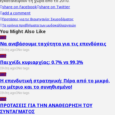
εγκαταλείψουν τη χώρα από το 2010.
share on Facebook
share on Twitter
add a comment
Προτάσεις για τις Βιομηχανίες Σκυροδέματος
Τα χρόνια προβλήματα των μυδοκαλλιεργειών
You Might Also Like
2017
Να ανεβάσουμε ταχύτητα για τις επενδύσεις
9 έτη ago
No tags
2017
Παιχνίδι κυριαρχίας: 0,7% vs 99,3%
9 έτη ago
No tags
2017
Η επενδυτική στρατηγική: Πέρα από το μικρό,
το μέτριο και το συνηθισμένο!
9 έτη ago
No tags
2017
ΠΡΟΤΑΣΕΙΣ ΓΙΑ ΤΗΝ ΑΝΑΘΕΩΡΗΣΗ ΤΟΥ
ΣΥΝΤΑΓΜΑΤΟΣ