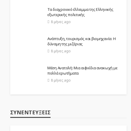
Τα διαχρονικό έλλειμμα της Ελληνικής
εξωτερικής πολιτικής
8 μήνες ago
Ανάπτυξη, τουρισμός και βιομηχανία: Η
δύναμη της μιζέριας
8 μήνες ago
Μέση Ανατολή: Μια αιφνίδια ανακωχή με
πολλά ερωτήματα
8 μήνες ago
ΣΥΝΕΝΤΕΎΞΕΙΣ