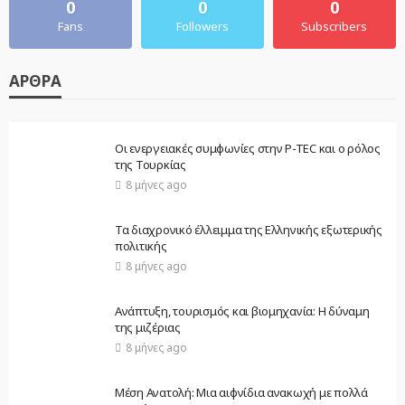
0
0
0
Fans
Followers
Subscribers
ΆΡΘΡΑ
Οι ενεργειακές συμφωνίες στην P-TEC και ο ρόλος
της Τουρκίας
8 μήνες ago
Τα διαχρονικό έλλειμμα της Ελληνικής εξωτερικής
πολιτικής
8 μήνες ago
Ανάπτυξη, τουρισμός και βιομηχανία: Η δύναμη
της μιζέριας
8 μήνες ago
Μέση Ανατολή: Μια αιφνίδια ανακωχή με πολλά