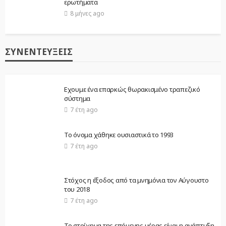
ερωτήματα
8 μήνες ago
ΣΥΝΕΝΤΕΎΞΕΙΣ
Εχουμε ένα επαρκώς θωρακισμένο τραπεζικό
σύστημα
7 έτη ago
Το όνομα χάθηκε ουσιαστικά το 1993
7 έτη ago
Στόχος η έξοδος από τα μνημόνια τον Αύγουστο
του 2018
7 έτη ago
Το στοίχημα της επόμενης μέρας είναι η ανάπτυξη