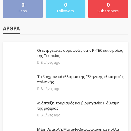
0
0
0
Fans
Followers
Subscribers
ΆΡΘΡΑ
Οι ενεργειακές συμφωνίες στην P-TEC και ο ρόλος
της Τουρκίας
8 μήνες ago
Τα διαχρονικό έλλειμμα της Ελληνικής εξωτερικής
πολιτικής
8 μήνες ago
Ανάπτυξη, τουρισμός και βιομηχανία: Η δύναμη
της μιζέριας
8 μήνες ago
Μέση Ανατολή: Μια αιφνίδια ανακωχή με πολλά