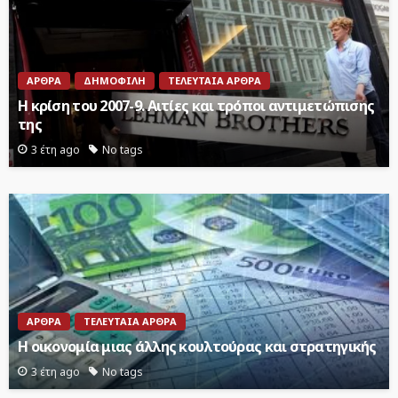
ΆΡΘΡΑ
ΔΗΜΟΦΙΛΉ
ΤΕΛΕΥΤΑΊΑ ΆΡΘΡΑ
Η κρίση του 2007-9. Αιτίες και τρόποι αντιμετώπισης
της
3 έτη ago
No tags
ΆΡΘΡΑ
ΤΕΛΕΥΤΑΊΑ ΆΡΘΡΑ
Η οικονομία μιας άλλης κουλτούρας και στρατηγικής
3 έτη ago
No tags