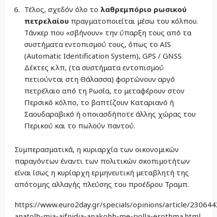
Τέλος, σχεδόν όλο το
λαθρεμπόριο ρωσικού
πετρελαίου
πραγματοποιείται μέσω του κόλπου.
Τάνκερ που «σβήνουν» την ύπαρξη τους από τα
συστήματα εντοπισμού τους, όπως το AIS
(Automatic Identification System), GPS / GNSS
Δέκτες κ.λπ, (τα συστήματα εντοπισμού
πετιούνται στη Θάλασσα) φορτώνουν αργό
πετρέλαιο από τη Ρωσία, το μεταφέρουν στον
Περσικό κόλπο, το βαπτίζουν Καταριανό ή
Σαουδαραβικό ή οποιασδήποτε άλλης χώρας του
Περικού και το πωλούν παντού.
Συμπερασματικά, η κυριαρχία των οικονομικών
παραγόντων έναντι των πολιτικών σκοπιμοτήτων
είναι ίσως η κυρίαρχη ερμηνευτική μεταβλητή της
απότομης αλλαγής πλεύσης του προέδρου Τραμπ.
https://www.euro2day.gr/specials/opinions/article/23064
anatolh-mia-aifnidia-anakohh-me-polla-erothma.html