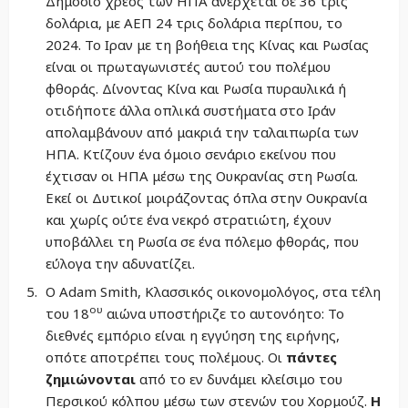
Δημόσιο χρέος των ΗΠΑ ανέρχεται σε 36 τρις
δολάρια, με ΑΕΠ 24 τρις δολάρια περίπου, το
2024. Το Ιραν με τη βοήθεια της Κίνας και Ρωσίας
είναι οι πρωταγωνιστές αυτού του πολέμου
φθοράς. Δίνοντας Κίνα και Ρωσία πυραυλικά ή
οτιδήποτε άλλα οπλικά συστήματα στο Ιράν
απολαμβάνουν από μακριά την ταλαιπωρία των
ΗΠΑ. Κτίζουν ένα όμοιο σενάριο εκείνου που
έχτισαν οι ΗΠΑ μέσω της Ουκρανίας στη Ρωσία.
Εκεί οι Δυτικοί μοιράζοντας όπλα στην Ουκρανία
και χωρίς ούτε ένα νεκρό στρατιώτη, έχουν
υποβάλλει τη Ρωσία σε ένα πόλεμο φθοράς, που
εύλογα την αδυνατίζει.
Ο Adam Smith, Κλασσικός οικονομολόγος, στα τέλη
ου
του 18
αιώνα υποστήριζε το αυτονόητο: Το
διεθνές εμπόριο είναι η εγγύηση της ειρήνης,
οπότε αποτρέπει τους πολέμους. Οι
πάντες
ζημιώνονται
από το εν δυνάμει κλείσιμο του
Περσικού κόλπου μέσω των στενών του Xoρμούζ.
Η