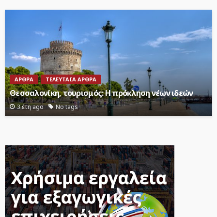
ΆΡΘΡΑ
ΤΕΛΕΥΤΑΊΑ ΆΡΘΡΑ
Θεσσαλονίκη, τουρισμός: Η πρόκληση νέων ιδεών
3 έτη ago
No tags