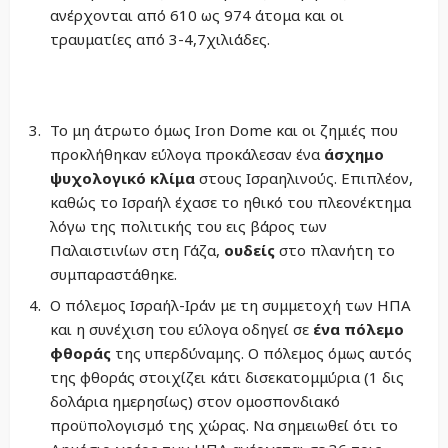
ανέρχονται από 610 ως 974 άτομα και οι
τραυματίες από 3-4,7χιλιάδες.
Το μη άτρωτο όμως Iron Dome και οι ζημιές που
προκλήθηκαν εύλογα προκάλεσαν ένα
άσχημο
ψυχολογικό κλίμα
στους Ισραηλινούς. Επιπλέον,
καθώς το Ισραήλ έχασε το ηθικό του πλεονέκτημα
λόγω της πολιτικής του εις βάρος των
Παλαιστινίων στη Γάζα,
ουδείς
στο πλανήτη το
συμπαραστάθηκε.
Ο πόλεμος Ισραήλ-Ιράν με τη συμμετοχή των ΗΠΑ
και η συνέχιση του εύλογα οδηγεί σε
ένα πόλεμο
φθοράς
της υπερδύναμης. Ο πόλεμος όμως αυτός
της φθοράς στοιχίζει κάτι δισεκατομμύρια (1 δις
δολάρια ημερησίως) στον ομοσπονδιακό
προϋπολογισμό της χώρας. Να σημειωθεί ότι το