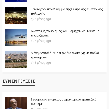
Τα διαχρονικό έλλειμμα της Ελληνικής εξωτερικής
πολιτικής
8 μήνες ago
Ανάπτυξη, τουρισμός και βιομηχανία: Η δύναμη
της μιζέριας
8 μήνες ago
Μέση Ανατολή: Μια αιφνίδια ανακωχή με πολλά
ερωτήματα
8 μήνες ago
ΣΥΝΕΝΤΕΎΞΕΙΣ
Εχουμε ένα επαρκώς θωρακισμένο τραπεζικό
σύστημα