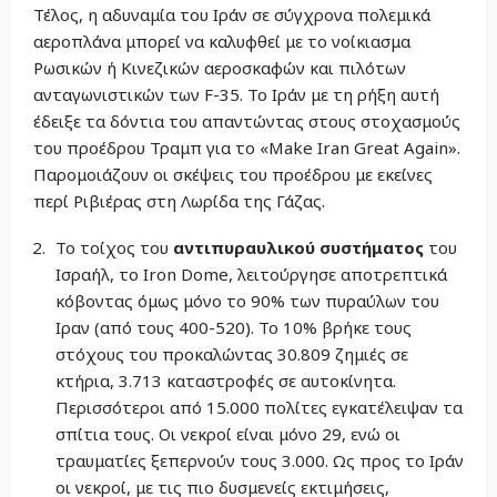
Τέλος, η αδυναμία του Ιράν σε σύγχρονα πολεμικά
αεροπλάνα μπορεί να καλυφθεί με το νοίκιασμα
Ρωσικών ή Κινεζικών αεροσκαφών και πιλότων
ανταγωνιστικών των F-35. Το Ιράν με τη ρήξη αυτή
έδειξε τα δόντια του απαντώντας στους στοχασμούς
του προέδρου Τραμπ για το «Make Iran Great Again».
Παρομοιάζουν οι σκέψεις του προέδρου με εκείνες
περί Ριβιέρας στη Λωρίδα της Γάζας.
Το τοίχος του
αντιπυραυλικού συστήματος
του
Ισραήλ, το Iron Dome, λειτούργησε αποτρεπτικά
κόβοντας όμως μόνο το 90% των πυραύλων του
Ιραν (από τους 400-520). Το 10% βρήκε τους
στόχους του προκαλώντας 30.809 ζημιές σε
κτήρια, 3.713 καταστροφές σε αυτοκίνητα.
Περισσότεροι από 15.000 πολίτες εγκατέλειψαν τα
σπίτια τους. Οι νεκροί είναι μόνο 29, ενώ οι
τραυματίες ξεπερνούν τους 3.000. Ως προς το Ιράν
οι νεκροί, με τις πιο δυσμενείς εκτιμήσεις,