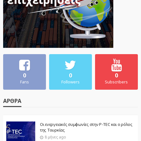
0
0
0
Fans
Followers
Subscribers
ΆΡΘΡΑ
Οι ενεργειακές συμφωνίες στην P-TEC και ο ρόλος
της Τουρκίας
8 μήνες ago