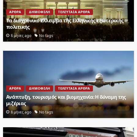
ΆΡΘΡΑ
ΔΗΜΟΦΙΛΉ
ΤΕΛΕΥΤΑΊΑ ΆΡΘΡΑ
Τα διαχρονικό έλλειμμα της Ελληνικής εξωτερικής
πολιτικής
8 μήνες ago
No tags
ΆΡΘΡΑ
ΔΗΜΟΦΙΛΉ
ΤΕΛΕΥΤΑΊΑ ΆΡΘΡΑ
Ανάπτυξη, τουρισμός και βιομηχανία: Η δύναμη της
μιζέριας
8 μήνες ago
No tags