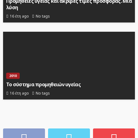
Προμήθειες υγείας και ακριβές τιμές προσφοράς. Μια
λύση
16 έτη ago
No tags
2010
Το σύστημα προμηθειών υγείας
16 έτη ago
No tags