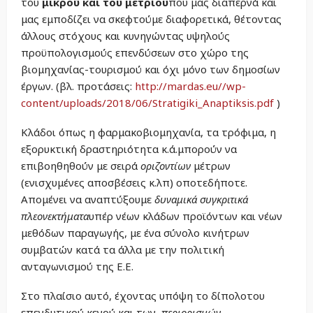
του
μικρού και του μετρίου
που μας διαπερνά και
μας εμποδίζει να σκεφτούμε διαφορετικά, θέτοντας
άλλους στόχους και κυνηγώντας υψηλούς
προϋπολογισμούς επενδύσεων στο χώρο της
βιομηχανίας-τουρισμού και όχι μόνο των δημοσίων
έργων. (βλ. προτάσεις:
http://mardas.eu//wp-
content/uploads/2018/06/Stratigiki_Anaptiksis.pdf
)
Κλάδοι όπως η φαρμακοβιομηχανία, τα τρόφιμα, η
εξορυκτική δραστηριότητα κ.ά.μπορούν να
επιβοηθηθούν με σειρά
οριζοντίων
μέτρων
(ενισχυμένες αποσβέσεις κ.λπ) οποτεδήποτε.
Απομένει να αναπτύξουμε
δυναμικά συγκριτικά
πλεονεκτήματα
υπέρ νέων κλάδων προϊόντων και νέων
μεθόδων παραγωγής, με ένα σύνολο κινήτρων
συμβατών κατά τα άλλα με την πολιτική
ανταγωνισμού της Ε.Ε.
Στο πλαίσιο αυτό, έχοντας υπόψη το δίπολοτου
επενδυτικού κενού και των
περιορισμών