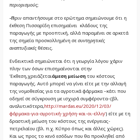
περιορισμούς
;
-Π
ριν απαντήσουμε στο ερώτημα σημειώνουμε ότι η
έκθεση Πισσαρίδη επισημαίνει κλάδους της
παραγωγής με προοπτική, αλλά παραμένει σε αρκετά
της σημεία προσκολλημένη σε
συντηρητικές
αναπτυξιακές
θέσεις.
Ενδεικτικά σημειώνεται ότι η γεωργία λόγου χάριν
πλην των όσων επισημαίνονται στην
Έκθεση,χρειάζεται
άμεση μείωση
του κόστους
παραγωγής. Αυτό μπορεί να γίνει είτε με την αλλαγή
της νομοθεσίας για τα αγροτικά φάρμακα –κάτι που
οδηγεί σε σύγκρουση με ισχυρά συμφέροντα–(βλ.
αναλυτικότερα,
http://mardas.eu/2020/12/03/
φάρμακα-για-αγροτική-χρήση-και-οι-ελλη/
) είτε με τη
δραστική μείωση του κόστους της ενέργειας-
πετρελαίου (βλ. π.χ. Κύπρο όπως και άλλες χώρες).
Και ως προς το κενό εσόδων που θα προκληθεί από