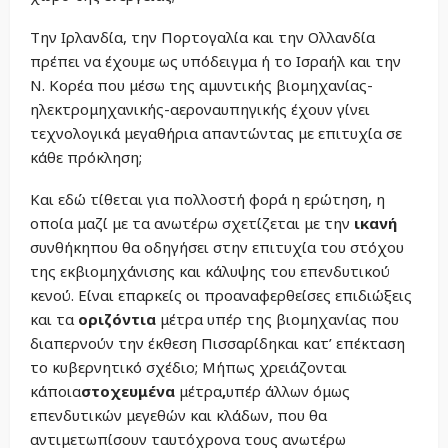
Την Ιρλανδία, την Πορτογαλία και την Ολλανδία
πρέπει να έχουμε ως υπόδειγμα ή το Ισραήλ και την
Ν. Κορέα που μέσω της αμυντικής βιομηχανίας-
ηλεκτρομηχανικής-αεροναυπηγικής έχουν γίνει
τεχνολογικά μεγαθήρια απαντώντας με επιτυχία σε
κάθε πρόκληση;
Και εδώ τίθεται για πολλοστή φορά η ερώτηση, η
οποία μαζί με τα ανωτέρω σχετίζεται με την
ικανή
συνθήκηπου θα οδηγήσει στην επιτυχία του στόχου
της εκβιομηχάνισης και κάλυψης του επενδυτικού
κενού. Είναι επαρκείς οι προαναφερθείσες επιδιώξεις
και τα
οριζόντια
μέτρα υπέρ της βιομηχανίας που
διαπερνούν την έκθεση Πισσαρίδηκαι κατ’ επέκταση
το κυβερνητικό σχέδιο; Μήπως χρειάζονται
κάποια
στοχευμένα
μέτρα
,
υπέρ άλλων όμως
επενδυτικών μεγεθών και κλάδων, που θα
αντιμετωπίσουν ταυτόχρονα τους ανωτέρω