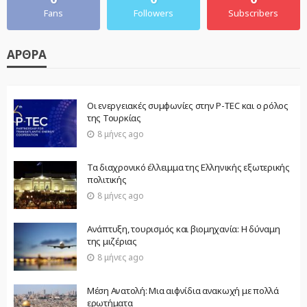
Fans
Followers
Subscribers
ΆΡΘΡΑ
Οι ενεργειακές συμφωνίες στην P-TEC και ο ρόλος
της Τουρκίας
8 μήνες ago
Τα διαχρονικό έλλειμμα της Ελληνικής εξωτερικής
πολιτικής
8 μήνες ago
Ανάπτυξη, τουρισμός και βιομηχανία: Η δύναμη
της μιζέριας
8 μήνες ago
Μέση Ανατολή: Μια αιφνίδια ανακωχή με πολλά
ερωτήματα