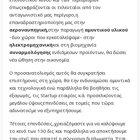
όπωςεκφράζονται οι τελευταίοι από τον
ανταγωνιστικό μας περίγυρο,η
επαναδραστηριοποίηση μας στην
αεροναυπηγική,
στην παραγωγή
αμυντικού υλικού
–δυο χώροι που εγκαταλείψαμε– στην
ηλεκτρομηχανική
και στη βιομηχανία
συναρμολόγησης
ενδιάμεσων προϊόντων, θα δώσει
νέα ώθηση στην οικονομία.
Ο προσανατολισμός αυτός θα συγκρατήσει
επιστήμονες στη χώρα, θα την ενδυναμώσει αμυντικά
και τεχνολογικά ενώ παράλληλα θα βοηθήσει τις
εξαγωγές, τις Startup εταιρίες κ.ά. προσελκύοντας
μεγάλου ύψουςεπενδύσεις σε τομείς που τώρα
αδυνατούμε να εξυπηρετήσουμε.
Τέτοιες επενδύσεις,χρειαζόμαστε για να καλύψουμε
το κενό των 130 δις και παράλληλα να αποκτήσουμε
την ισχύ που απαιτεί η σύγχρονη διπλωματία. Έτσι,