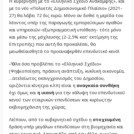
Η κυβέρνηση με το «Ελληνικό Σχέδιο Ανάκαμψης», και
με το νέο «Πολυετές Δημοσιονομικό Πλαίσιο» (2021-
27) θα λάβει 72 δις ευρώ. Μόνο αν δοθεί η μερίδα του
λέοντος υπέρ της παραγωγής εμπορεύσιμων αγαθών
και υπηρεσιών–εξωπραγματική υπόθεση– τότε μόνο
και μέσω της μόχλευσης (2-2,5% κατ’ εκτίμηση της
Επιτροπής) που αυτή θα προκαλέσει, θα
μειωθείαισθητά το προαναφερθέν επενδυτικό κενό!.
-Ό
λα όσα προβλέπει το «Ελληνικό Σχέδιο»
(Ψηφιοποίηση, πράσινη ανάπτυξη, κυκλική οικονομία,
…ατελείωτος εκσυγχρονισμός του Δημοσίου,
οριζόντια κίνητρα κ.λπ) είναι η
αναγκαία συνθήκη
όχι όμως και
η ικανή
για την κάλυψη του επενδυτικού
κενού των εταιρικών επενδύσεων και κυρίωςτην
εκβιομηχάνιση της χώρας.
Λείπουν, από το κυβερνητικό σχέδιο η
στοχευμένη
δράση υπέρ μεγάλων επενδύσεων στη βιομηχανία και
στον τουρισμό. Απουσιάζει από την άλλη, η γνώση