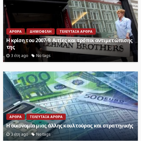
ΆΡΘΡΑ
ΔΗΜΟΦΙΛΉ
ΤΕΛΕΥΤΑΊΑ ΆΡΘΡΑ
Η κρίση του 2007-9. Αιτίες και τρόποι αντιμετώπισης
της
3 έτη ago
No tags
ΆΡΘΡΑ
ΤΕΛΕΥΤΑΊΑ ΆΡΘΡΑ
Η οικονομία μιας άλλης κουλτούρας και στρατηγικής
3 έτη ago
No tags