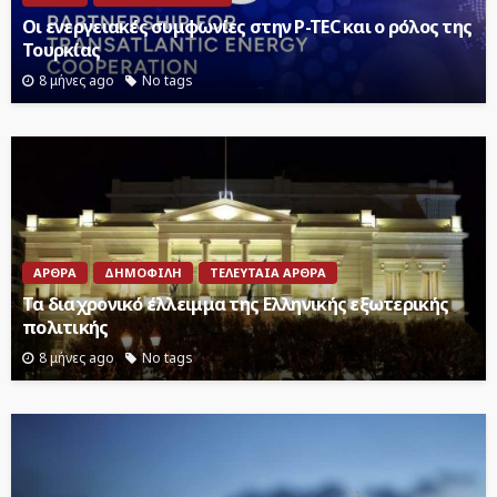
Οι ενεργειακές συμφωνίες στην P-TEC και ο ρόλος της
Τουρκίας
8 μήνες ago
No tags
ΆΡΘΡΑ
ΔΗΜΟΦΙΛΉ
ΤΕΛΕΥΤΑΊΑ ΆΡΘΡΑ
Τα διαχρονικό έλλειμμα της Ελληνικής εξωτερικής
πολιτικής
8 μήνες ago
No tags