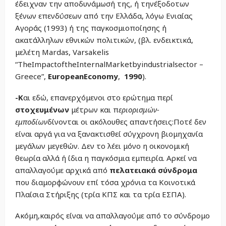
έδειχναν την αποδυνάμωσή της, ή τηνέξοδοτων
ξένων επενδύσεων από την Ελλάδα, λόγω Ενιαίας
Αγοράς (1993) ή της παγκοσμιοποίησης ή
ακατάλληλων εθνικών πολιτικών, (βλ. ενδεικτικά,
μελέτη Mardas, Varsakelis
“TheImpactoftheInternalMarketbyindustrialsector –
Greece”,
EuropeanEconomy
,
1990
).
-Κ
αι εδώ, επανερχόμενοι στο ερώτημα περί
στοχευμένων
μέτρων και π
εριορισμών-
εμποδίων
δίνονται οι ακόλουθες απαντήσεις:Ποτέ δεν
είναι αργά για να ξανακτισθεί σύγχρονη βιομηχανία
μεγάλων μεγεθών. Δεν το λέει μόνο η οικονομική
θεωρία αλλά ή ίδια η παγκόσμια εμπειρία. Αρκεί να
απαλλαγούμε αρχικά από
πελατειακά σύνδρομα
που διαμορφώνουν επί τόσα χρόνια τα Κοινοτικά
Πλαίσια Στήριξης (τρία ΚΠΣ και τα τρία ΕΣΠΑ).
Ακόμη,καιρός είναι να απαλλαγούμε από το σύνδρομο