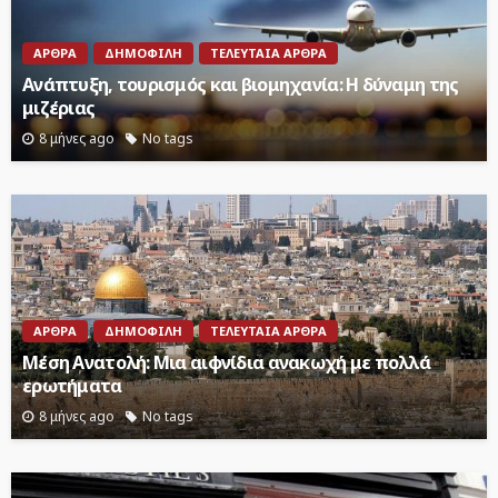
ΆΡΘΡΑ
ΔΗΜΟΦΙΛΉ
ΤΕΛΕΥΤΑΊΑ ΆΡΘΡΑ
Ανάπτυξη, τουρισμός και βιομηχανία: Η δύναμη της
μιζέριας
8 μήνες ago
No tags
ΆΡΘΡΑ
ΔΗΜΟΦΙΛΉ
ΤΕΛΕΥΤΑΊΑ ΆΡΘΡΑ
Μέση Ανατολή: Μια αιφνίδια ανακωχή με πολλά
ερωτήματα
8 μήνες ago
No tags